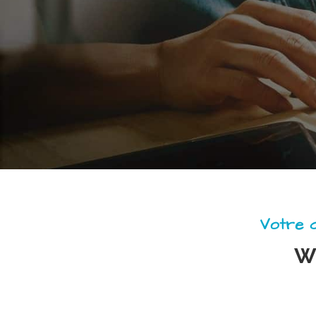
Votre c
W