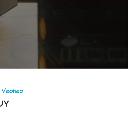
c Veoneo
UY