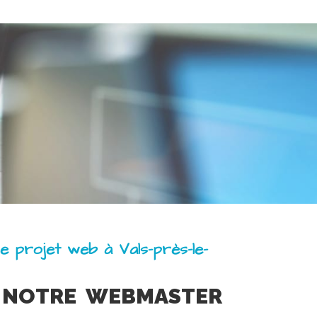
e projet web à Vals-près-le-
 NOTRE WEBMASTER