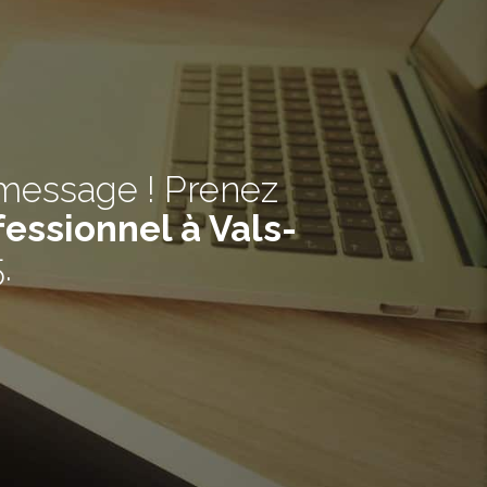
 message ! Prenez
essionnel à Vals-
5
.