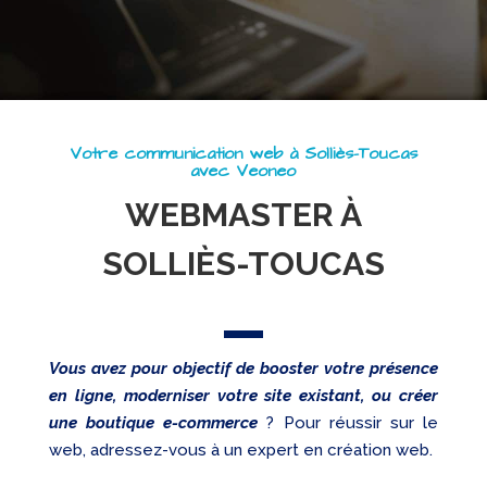
Referencement
Réseaux
sociaux
Audit
Votre communication web à Solliès-Toucas
avec Veoneo
WEBMASTER À
SOLLIÈS-TOUCAS
Vous avez pour objectif de booster votre présence
en ligne, moderniser votre site existant, ou créer
une boutique e-commerce
? Pour réussir sur le
web, adressez-vous à un expert en création web.