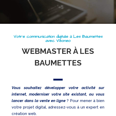
Referencement
Réseaux
sociaux
Audit
Votre communication digitale à Les Baumettes
avec Veoneo
WEBMASTER À LES
BAUMETTES
Vous souhaitez développer votre activité sur
internet, moderniser votre site existant, ou vous
lancer dans la vente en ligne
? Pour mener à bien
votre projet digital, adressez-vous à un expert en
création web.