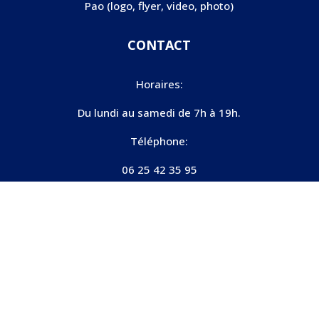
Pao (logo, flyer, video, photo)
CONTACT
Horaires:
Du lundi au samedi de 7h à 19h.
Téléphone:
06 25 42 35 95
Accueil
zone d’intervention
Mentions Légales
Politique de Confidentialité
Nos Partenaires
Plan du site