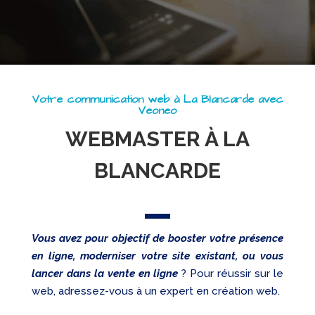
Referencement
Réseaux
sociaux
Audit
Votre communication web à La Blancarde avec
Veoneo
WEBMASTER À LA
BLANCARDE
Vous avez pour objectif de booster votre présence
en ligne, moderniser votre site existant, ou vous
lancer dans la vente en ligne
? Pour réussir sur le
web, adressez-vous à un expert en création web.