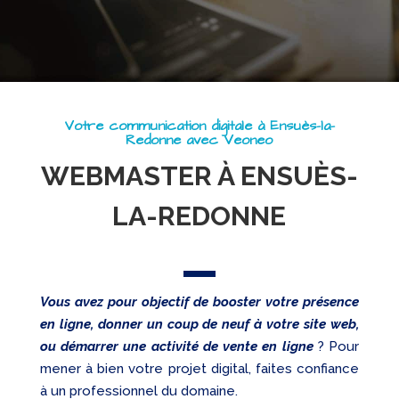
Web
Referencement
Réseaux
sociaux
Audit
Votre communication digitale à Ensuès-la-
Redonne avec Veoneo
WEBMASTER À ENSUÈS-
LA-REDONNE
Vous avez pour objectif de booster votre présence
en ligne, donner un coup de neuf à votre site web,
ou démarrer une activité de vente en ligne
? Pour
mener à bien votre projet digital, faites confiance
à un professionnel du domaine.