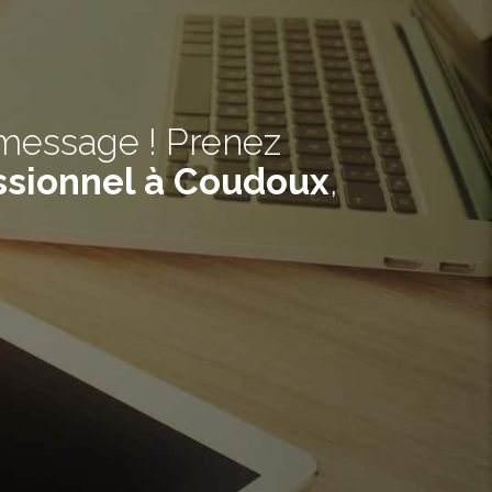
 message ! Prenez
sionnel à Coudoux
,