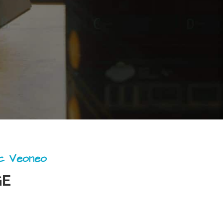
ec Veoneo
GE