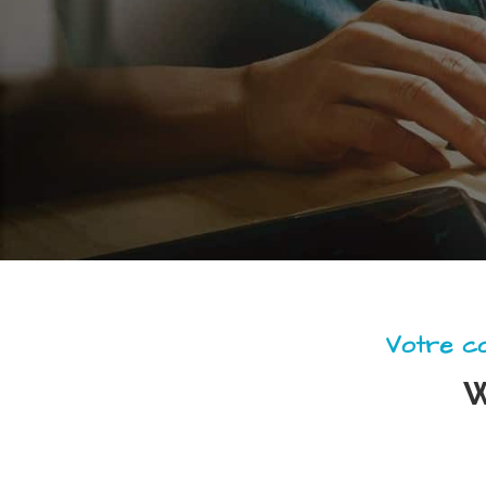
Votre co
W