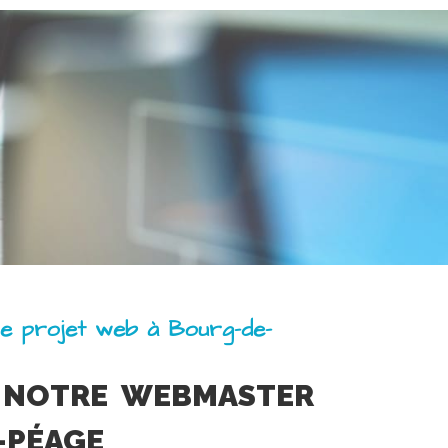
re projet web à Bourg-de-
 NOTRE WEBMASTER
-PÉAGE