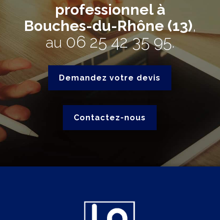
professionnel à
Bouches-du-Rhône (13)
,
06 25 42 35 95
au
.
Demandez votre devis
Contactez-nous