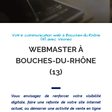
Création
Web
Referencement
Réseaux
sociaux
Audit
Votre communication web à Bouches-du-Rhône
(13) avec Veoneo
WEBMASTER À
BOUCHES-DU-RHÔNE
(13)
Vous envisagez de renforcer votre visibilité
digitale, faire une refonte de votre site internet
actuel, ou démarrer une activité de vente en ligne