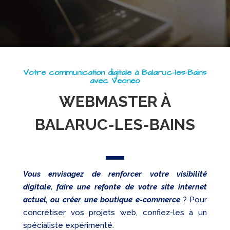
Referencement
Réseaux
sociaux
Audit
Votre communication digitale à Balaruc-les-Bains
avec Veoneo
WEBMASTER À
BALARUC-LES-BAINS
Vous envisagez de renforcer votre visibilité
digitale, faire une refonte de votre site internet
actuel, ou créer une boutique e-commerce
? Pour
concrétiser vos projets web, confiez-les à un
spécialiste expérimenté.