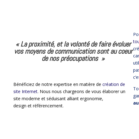
Po
to
« La proximité, et la volonté de faire évoluer
cr
vos moyens de communication sont au coeur
car
de nos préocupations »
uti
pas
c’
Bénéficiez de notre expertise en matière de
création de
To
site Internet
. Nous nous chargeons de vous élaborer un
ga
site moderne et séduisant alliant ergonomie,
au
design et référencement.