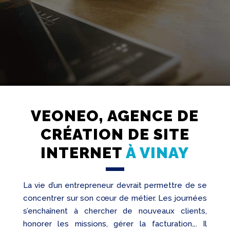
VEONEO, AGENCE DE
Création
CRÉATION DE SITE
Web
INTERNET
À VINAY
Referencement
Réseaux
sociaux
La vie d’un entrepreneur devrait permettre de se
Audit
concentrer sur son cœur de métier. Les journées
s’enchaînent à chercher de nouveaux clients,
honorer les missions, gérer la facturation…. Il