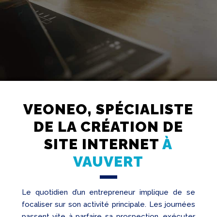
VEONEO, SPÉCIALISTE
Création
DE LA CRÉATION DE
Web
SITE INTERNET
À
Referencement
VAUVERT
Réseaux
sociaux
Audit
Le quotidien d’un entrepreneur implique de se
focaliser sur son activité principale. Les journées
passent vite à parfaire sa prospection, exécuter