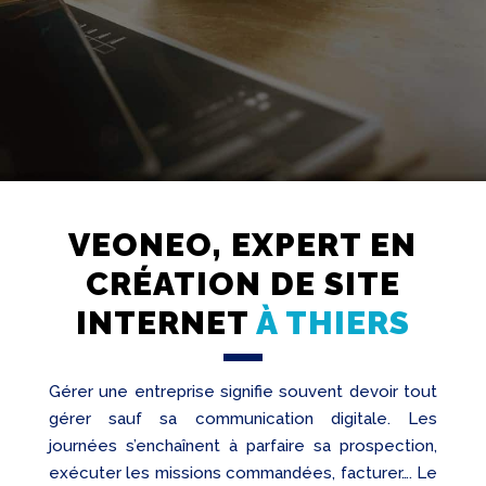
VEONEO, EXPERT EN
Création
CRÉATION DE SITE
Web
INTERNET
À THIERS
Referencement
Réseaux
sociaux
Gérer une entreprise signifie souvent devoir tout
Audit
gérer sauf sa communication digitale. Les
journées s’enchaînent à parfaire sa prospection,
exécuter les missions commandées, facturer…. Le