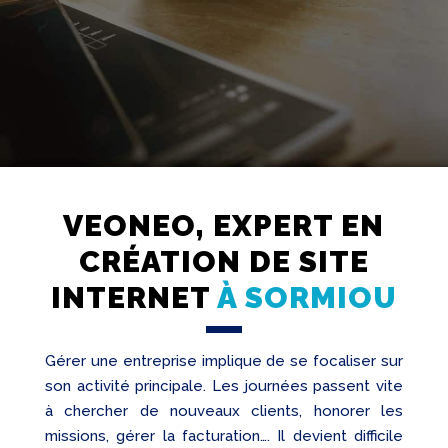
Création
Web
VEONEO, EXPERT EN
Referencement
CRÉATION DE SITE
INTERNET
À SORMIOU
Réseaux
sociaux
Audit
Gérer une entreprise implique de se focaliser sur
son activité principale. Les journées passent vite
à chercher de nouveaux clients, honorer les
missions, gérer la facturation…. Il devient difficile