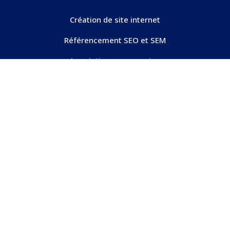
Création de site internet
Référencement SEO et SEM
Inscription sur annuaire
Création graphique
Pao (logo, flyer, video, photo)
CONTACT
Horaires:
Du lundi au samedi de 7h à 19h.
Téléphone:
06 25 42 35 95