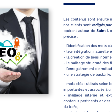
Les contenus sont ensuite in
nos clients sont
rédigés par 
opérant autour de
Saint-L
précise :
– l’identification des mots cl
– leur intégration naturelle 
– la création de liens interne
– le balisage structuré des ti
– l’enregistrement de méta
– une stratégie de backlinks
– mots clés : utilisés selon 
importantes et associés à 
– maillage interne et ex
contenus pertinents et des 
du trafic,