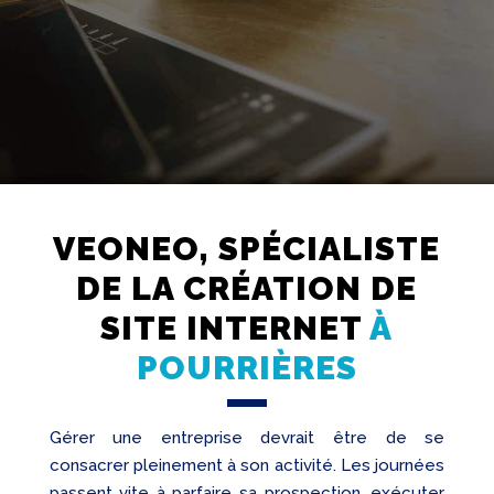
VEONEO, SPÉCIALISTE
Création
DE LA CRÉATION DE
Web
SITE INTERNET
À
Referencement
POURRIÈRES
Réseaux
sociaux
Audit
Gérer une entreprise devrait être de se
consacrer pleinement à son activité. Les journées
passent vite à parfaire sa prospection, exécuter