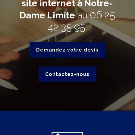
site internet à Notre-
06 25
Dame Limite
au
42 35 95
.
Demandez votre devis
Contactez-nous