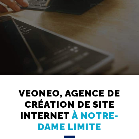
Création
Web
VEONEO, AGENCE DE
Referencement
CRÉATION DE SITE
Réseaux
sociaux
INTERNET
À NOTRE-
Audit
DAME LIMITE