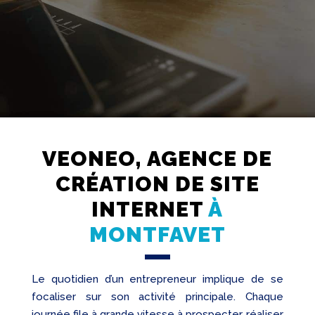
VEONEO, AGENCE DE
CRÉATION DE SITE
Création
Web
INTERNET
À
Referencement
MONTFAVET
Réseaux
sociaux
Audit
Le quotidien d’un entrepreneur implique de se
focaliser sur son activité principale. Chaque
journée file à grande vitesse à prospecter, réaliser