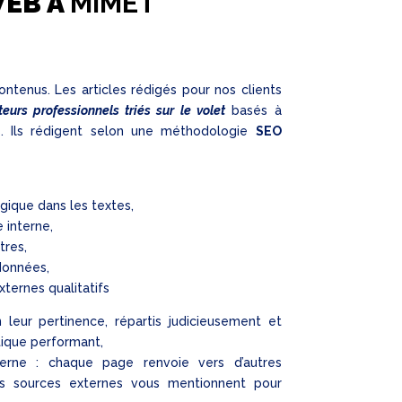
WEB À
MIMET
ontenus. Les articles rédigés pour nos clients
urs professionnels triés sur le volet
basés à
. Ils rédigent selon une méthodologie
SEO
gique dans les textes,
e interne,
tres,
données,
xternes qualitatifs
n leur pertinence, répartis judicieusement et
ique performant,
terne : chaque page renvoie vers d’autres
es sources externes vous mentionnent pour