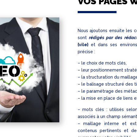
VOS PAGES 
Nous ajoutons ensuite les c
sont
rédigés par des rédacte
{vile}
et dans ses environs
précise :
– le choix de mots clés,
– leur positionnement straté
– la structuration du maillag
– le balisage structuré des ti
– le paramétrage des méta
– la mise en place de liens e
– mots clés : utilisés selo
associés à un champ sémant
– maillage interne et ex
contenus pertinents et d