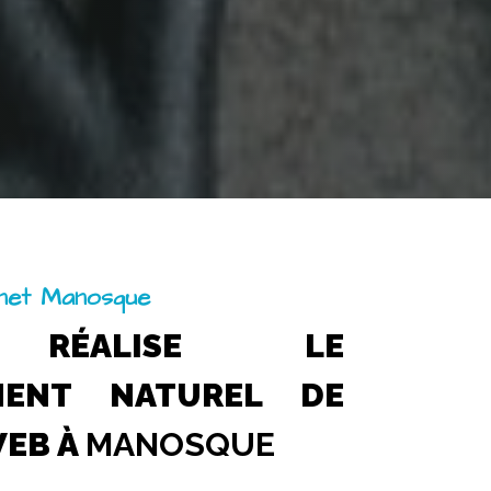
rnet Manosque
 RÉALISE LE
MENT NATUREL DE
WEB À
MANOSQUE