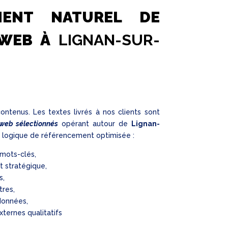
MENT NATUREL DE
 WEB À
LIGNAN-SUR-
ontenus. Les textes livrés à nos clients sont
web sélectionnés
opérant autour de
Lignan-
une logique de référencement optimisée :
 mots-clés,
et stratégique,
s,
tres,
données,
xternes qualitatifs