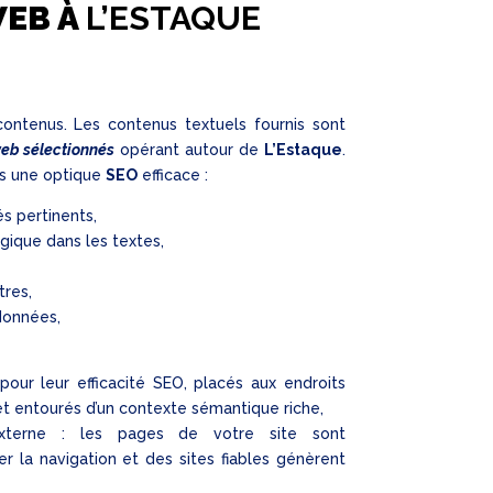
WEB À
L’ESTAQUE
contenus. Les contenus textuels fournis sont
web sélectionnés
opérant autour de
L’Estaque
.
s une optique
SEO
efficace :
és pertinents,
gique dans les textes,
tres,
données,
pour leur efficacité SEO, placés aux endroits
et entourés d’un contexte sémantique riche,
externe : les pages de votre site sont
ier la navigation et des sites fiables génèrent