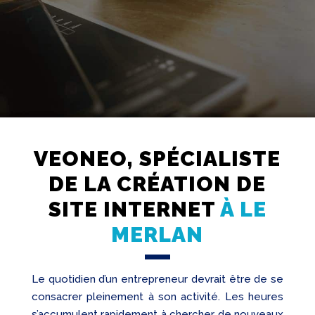
VEONEO, SPÉCIALISTE
Création
Web
DE LA CRÉATION DE
Referencement
SITE INTERNET
À LE
Réseaux
MERLAN
sociaux
Audit
Le quotidien d’un entrepreneur devrait être de se
consacrer pleinement à son activité. Les heures
s’accumulent rapidement à chercher de nouveaux