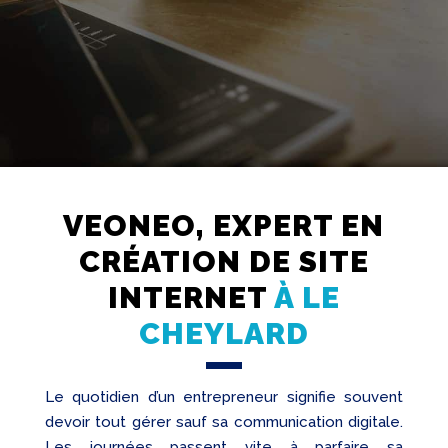
VEONEO, EXPERT EN
Création
Web
CRÉATION DE SITE
Referencement
INTERNET
À LE
CHEYLARD
Réseaux
sociaux
Audit
Le quotidien d’un entrepreneur signifie souvent
devoir tout gérer sauf sa communication digitale.
Les journées passent vite à parfaire sa