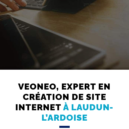
Création
Web
VEONEO, EXPERT EN
Referencement
CRÉATION DE SITE
Réseaux
sociaux
INTERNET
À LAUDUN-
Audit
L’ARDOISE