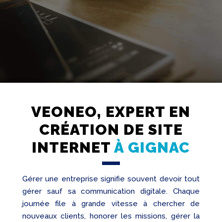
VEONEO, EXPERT EN
Création
Web
CRÉATION DE SITE
Referencement
INTERNET
À GIGNAC
Réseaux
sociaux
Gérer une entreprise signifie souvent devoir tout
Audit
gérer sauf sa communication digitale. Chaque
journée file à grande vitesse à chercher de
nouveaux clients, honorer les missions, gérer la