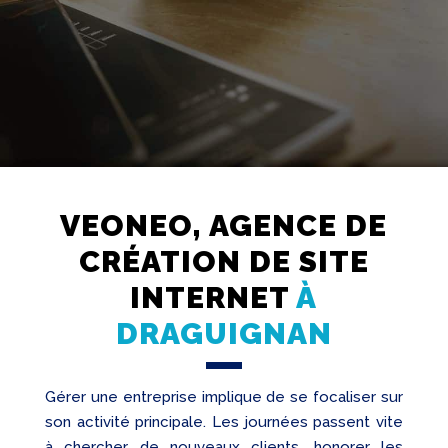
VEONEO, AGENCE DE
Création
Web
CRÉATION DE SITE
Referencement
INTERNET
À
Réseaux
DRAGUIGNAN
sociaux
Audit
Gérer une entreprise implique de se focaliser sur
son activité principale. Les journées passent vite
à chercher de nouveaux clients, honorer les