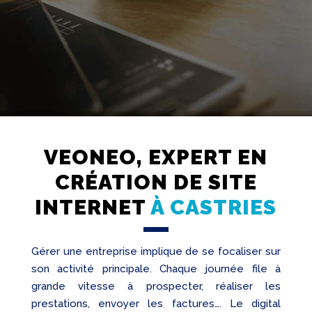
VEONEO, EXPERT EN
Création
Web
CRÉATION DE SITE
Referencement
INTERNET
À CASTRIES
Réseaux
sociaux
Audit
Gérer une entreprise implique de se focaliser sur
son activité principale. Chaque journée file à
grande vitesse à prospecter, réaliser les
prestations, envoyer les factures…. Le digital