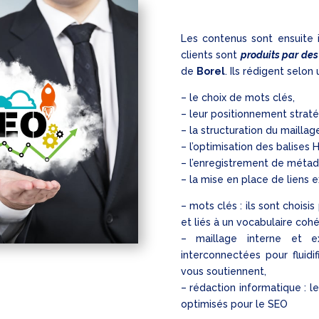
Les contenus sont ensuite i
clients sont
produits par des
de
Borel
. Ils rédigent sel
– le choix de mots clés,
– leur positionnement straté
– la structuration du maillag
– l’optimisation des balises
– l’enregistrement de méta
– la mise en place de liens e
– mots clés : ils sont choisi
et liés à un vocabulaire cohé
– maillage interne et 
interconnectées pour fluidi
vous soutiennent,
– rédaction informatique : l
optimisés pour le SEO