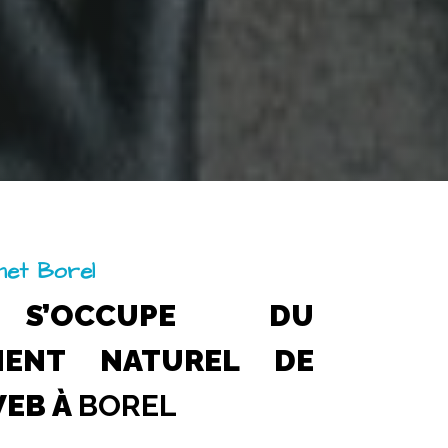
rnet Borel
 S’OCCUPE DU
MENT NATUREL DE
WEB À
BOREL