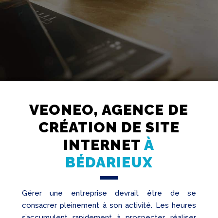
VEONEO, AGENCE DE
Création
Web
CRÉATION DE SITE
Referencement
INTERNET
À
Réseaux
sociaux
BÉDARIEUX
Audit
Gérer une entreprise devrait être de se
consacrer pleinement à son activité. Les heures
s’accumulent rapidement à prospecter, réaliser