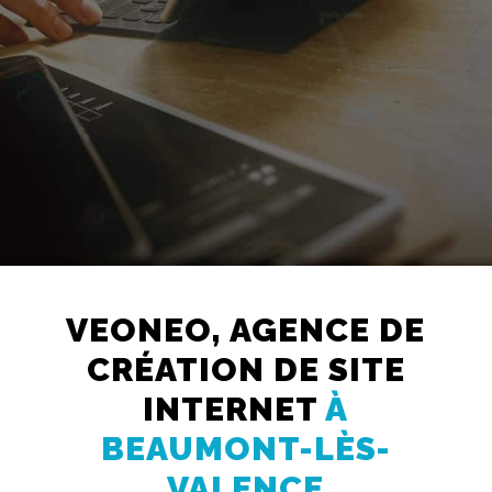
Création
VEONEO, AGENCE DE
Web
CRÉATION DE SITE
Referencement
INTERNET
À
Réseaux
sociaux
BEAUMONT-LÈS-
Audit
VALENCE