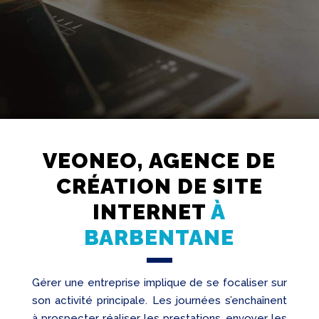
VEONEO, AGENCE DE
CRÉATION DE SITE
Création
Web
INTERNET
À
Referencement
BARBENTANE
Réseaux
sociaux
Audit
Gérer une entreprise implique de se focaliser sur
son activité principale. Les journées s’enchaînent
à prospecter, réaliser les prestations, envoyer les