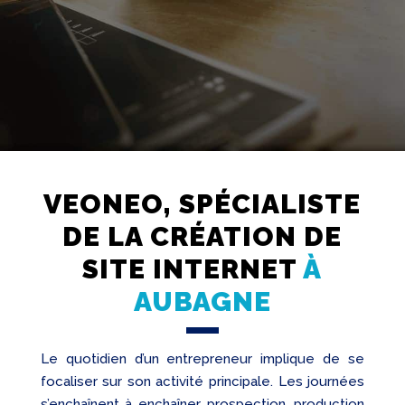
VEONEO, SPÉCIALISTE
Création
DE LA CRÉATION DE
Web
SITE INTERNET
À
Referencement
AUBAGNE
Réseaux
sociaux
Audit
Le quotidien d’un entrepreneur implique de se
focaliser sur son activité principale. Les journées
s’enchaînent à enchaîner prospection, production