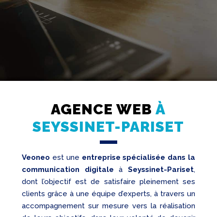
Création
Web
AGENCE WEB
À
Referencement
SEYSSINET-PARISET
Réseaux
sociaux
Audit
Veoneo
est une
entreprise spécialisée dans la
communication digitale
à
Seyssinet-Pariset
,
dont l’objectif est de satisfaire pleinement ses
clients grâce à une équipe d’experts, à travers un
accompagnement sur mesure vers la réalisation