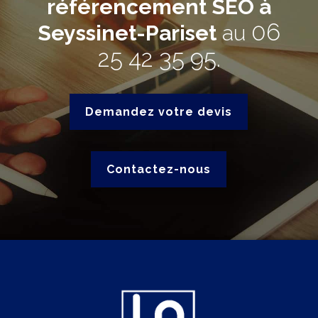
référencement SEO à
06
Seyssinet-Pariset
au
25 42 35 95
.
Demandez votre devis
Contactez-nous