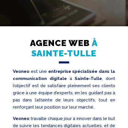
AGENCE WEB
À
Création
Web
SAINTE-TULLE
Referencement
Veoneo
est une
entreprise spécialisée dans la
Réseaux
sociaux
communication digitale
à
Sainte-Tulle
, dont
Audit
l’objectif est de satisfaire pleinement ses clients
grâce à une équipe d’experts, en les guidant pas à
pas dans l’atteinte de leurs objectifs, tout en
renforçant leur position sur leur marché.
Veoneo
travaille chaque jour à innover dans le but
de suivre les tendances digitales actuelles, et de