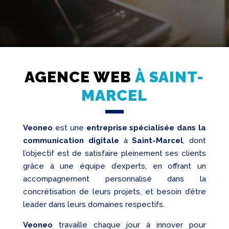
AGENCE WEB
À SAINT-
Création
MARCEL
Web
Referencement
Veoneo
est une
entreprise spécialisée dans la
Réseaux
sociaux
communication digitale
à
Saint-Marcel
, dont
l’objectif est de satisfaire pleinement ses clients
Audit
grâce à une équipe d’experts, en offrant un
accompagnement personnalisé dans la
concrétisation de leurs projets, et besoin d’être
leader dans leurs domaines respectifs.
Veoneo
travaille chaque jour à innover pour