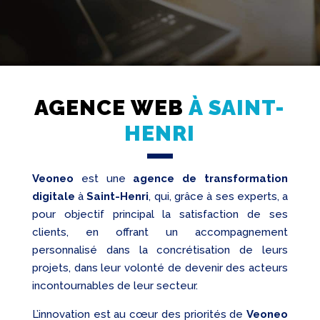
AGENCE WEB
À SAINT-
Création
HENRI
Web
Referencement
Veoneo
est une
agence de transformation
Réseaux
sociaux
digitale
à
Saint-Henri
, qui, grâce à ses experts, a
pour objectif principal la satisfaction de ses
Audit
clients, en offrant un accompagnement
personnalisé dans la concrétisation de leurs
projets, dans leur volonté de devenir des acteurs
incontournables de leur secteur.
L’innovation est au cœur des priorités de
Veoneo