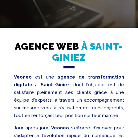
AGENCE WEB
À SAINT-
Création
Web
GINIEZ
Referencement
Réseaux
Veoneo
est une
agence de transformation
sociaux
digitale
à
Saint-Giniez
, dont l’objectif est de
Audit
satisfaire pleinement ses clients grâce à une
équipe d’experts, à travers un accompagnement
sur mesure vers la réalisation de leurs objectifs,
tout en renforçant leur position sur leur marché.
Jour après jour,
Veoneo
s’efforce d’innover pour
s’adapter à l’évolution rapide du numérique, et