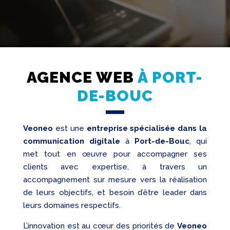
AGENCE WEB
À PORT-
Création
DE-BOUC
Web
Referencement
Veoneo
est une
entreprise spécialisée dans la
Réseaux
sociaux
communication digitale
à
Port-de-Bouc
, qui
met tout en œuvre pour accompagner ses
Audit
clients avec expertise, à travers un
accompagnement sur mesure vers la réalisation
de leurs objectifs, et besoin d’être leader dans
leurs domaines respectifs.
L’innovation est au cœur des priorités de
Veoneo