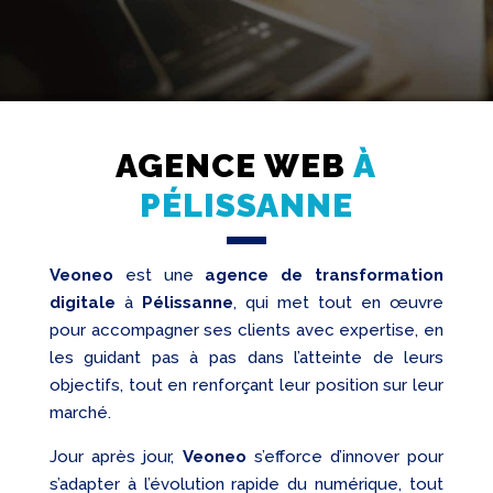
AGENCE WEB
À
Création
Web
PÉLISSANNE
Referencement
Veoneo
est une
agence de transformation
Réseaux
sociaux
digitale
à
Pélissanne
, qui met tout en œuvre
Audit
pour accompagner ses clients avec expertise, en
les guidant pas à pas dans l’atteinte de leurs
objectifs, tout en renforçant leur position sur leur
marché.
Jour après jour,
Veoneo
s’efforce d’innover pour
s’adapter à l’évolution rapide du numérique, tout