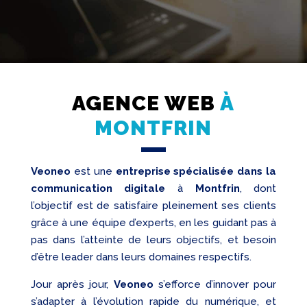
AGENCE WEB
À
Création
Web
MONTFRIN
Referencement
Veoneo
est une
entreprise spécialisée dans la
Réseaux
sociaux
communication digitale
à
Montfrin
, dont
l’objectif est de satisfaire pleinement ses clients
Audit
grâce à une équipe d’experts, en les guidant pas à
pas dans l’atteinte de leurs objectifs, et besoin
d’être leader dans leurs domaines respectifs.
Jour après jour,
Veoneo
s’efforce d’innover pour
s’adapter à l’évolution rapide du numérique, et