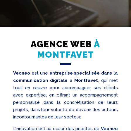
AGENCE WEB
À
Création
Web
MONTFAVET
Referencement
Veoneo
est une
entreprise spécialisée dans la
Réseaux
sociaux
communication digitale
à
Montfavet
, qui met
Audit
tout en œuvre pour accompagner ses clients
avec expertise, en offrant un accompagnement
personnalisé dans la concrétisation de leurs
projets, dans leur volonté de devenir des acteurs
incontournables de leur secteur.
L’innovation est au cœur des priorités de
Veoneo