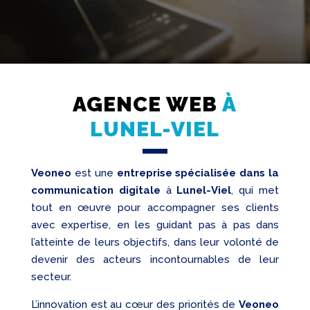
AGENCE WEB
À
Création
Web
LUNEL-VIEL
Referencement
Réseaux
Veoneo
est une
entreprise spécialisée dans la
sociaux
communication digitale
à
Lunel-Viel
, qui met
Audit
tout en œuvre pour accompagner ses clients
avec expertise, en les guidant pas à pas dans
l’atteinte de leurs objectifs, dans leur volonté de
devenir des acteurs incontournables de leur
secteur.
L’innovation est au cœur des priorités de
Veoneo