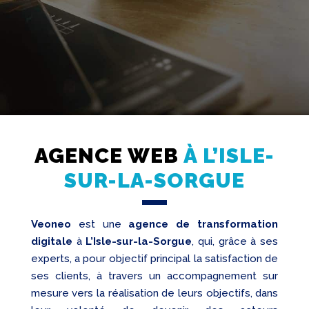
Création
Web
AGENCE WEB
À L’ISLE-
Referencement
SUR-LA-SORGUE
Réseaux
sociaux
Audit
Veoneo
est une
agence de transformation
digitale
à
L’Isle-sur-la-Sorgue
, qui, grâce à ses
experts, a pour objectif principal la satisfaction de
ses clients, à travers un accompagnement sur
mesure vers la réalisation de leurs objectifs, dans