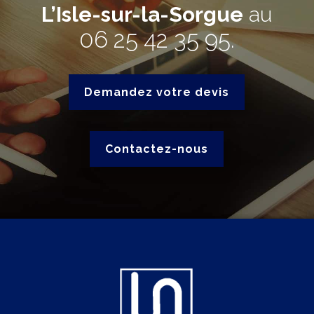
L’Isle-sur-la-Sorgue
au
06 25 42 35 95
.
Demandez votre devis
Contactez-nous