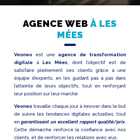
AGENCE WEB
À LES
MÉES
Création
Web
Veoneo
est une
agence de transformation
Referencement
digitale
à
Les Mées
, dont l’objectif est de
satisfaire pleinement ses clients grâce à une
Réseaux
sociaux
équipe d’experts, en les guidant pas à pas dans
l’atteinte de leurs objectifs, tout en renforçant
Audit
leur position sur leur marché.
Veoneo
travaille chaque jour à innover dans le but
de suivre les tendances digitales actuelles, tout
en
garantissant un excellent rapport qualité/prix
.
Cette démarche renforce la confiance avec nos
clients, et de renforcer les relations avec eux.