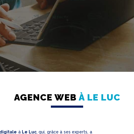
AGENCE WEB
À LE LUC
digitale
à
Le Luc
, qui, grâce à ses experts, a