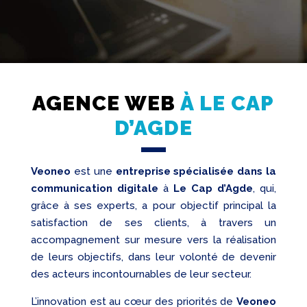
AGENCE WEB
À LE CAP
Création
D’AGDE
Web
Referencement
Veoneo
est une
entreprise spécialisée dans la
Réseaux
sociaux
communication digitale
à
Le Cap d’Agde
, qui,
grâce à ses experts, a pour objectif principal la
Audit
satisfaction de ses clients, à travers un
accompagnement sur mesure vers la réalisation
de leurs objectifs, dans leur volonté de devenir
des acteurs incontournables de leur secteur.
L’innovation est au cœur des priorités de
Veoneo