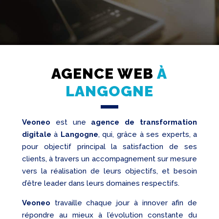
AGENCE WEB
À
Création
Web
LANGOGNE
Referencement
Veoneo
est une
agence de transformation
Réseaux
sociaux
digitale
à
Langogne
, qui, grâce à ses experts, a
Audit
pour objectif principal la satisfaction de ses
clients, à travers un accompagnement sur mesure
vers la réalisation de leurs objectifs, et besoin
d’être leader dans leurs domaines respectifs.
Veoneo
travaille chaque jour à innover afin de
répondre au mieux à l’évolution constante du