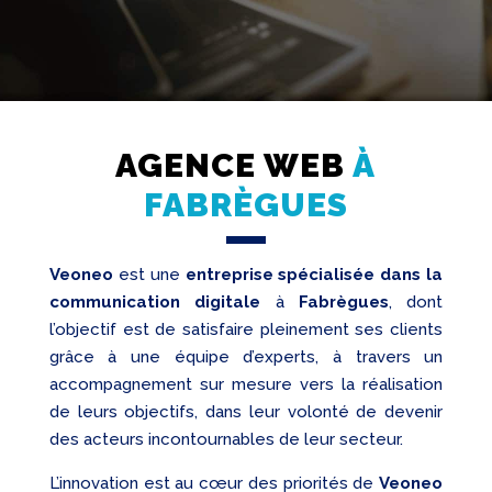
AGENCE WEB
À
Création
Web
FABRÈGUES
Referencement
Veoneo
est une
entreprise spécialisée dans la
Réseaux
sociaux
communication digitale
à
Fabrègues
, dont
l’objectif est de satisfaire pleinement ses clients
Audit
grâce à une équipe d’experts, à travers un
accompagnement sur mesure vers la réalisation
de leurs objectifs, dans leur volonté de devenir
des acteurs incontournables de leur secteur.
L’innovation est au cœur des priorités de
Veoneo